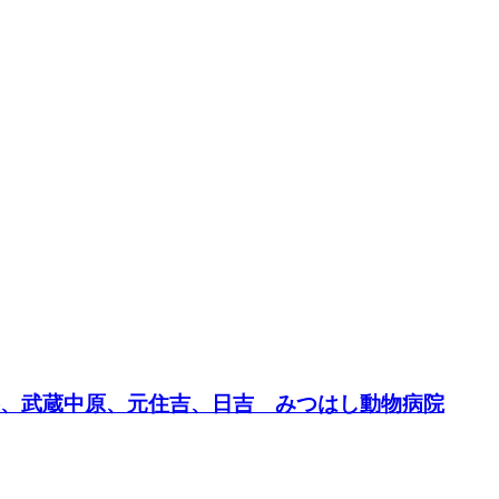
杉、武蔵中原、元住吉、日吉 みつはし動物病院