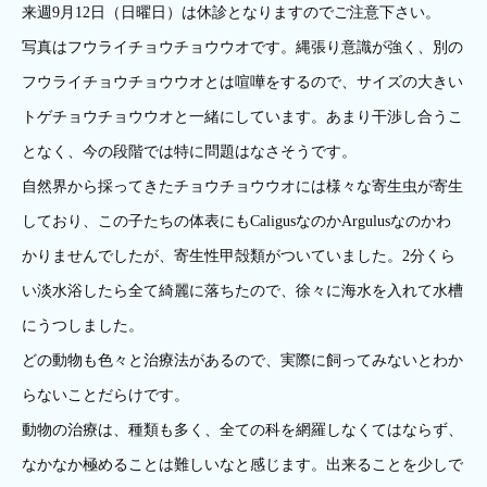
来週9月12日（日曜日）は休診となりますのでご注意下さい。
写真はフウライチョウチョウウオです。縄張り意識が強く、別の
フウライチョウチョウウオとは喧嘩をするので、サイズの大きい
トゲチョウチョウウオと一緒にしています。あまり干渉し合うこ
となく、今の段階では特に問題はなさそうです。
自然界から採ってきたチョウチョウウオには様々な寄生虫が寄生
しており、この子たちの体表にもCaligusなのかArgulusなのかわ
かりませんでしたが、寄生性甲殻類がついていました。2分くら
い淡水浴したら全て綺麗に落ちたので、徐々に海水を入れて水槽
にうつしました。
どの動物も色々と治療法があるので、実際に飼ってみないとわか
らないことだらけです。
動物の治療は、種類も多く、全ての科を網羅しなくてはならず、
なかなか極めることは難しいなと感じます。出来ることを少しで