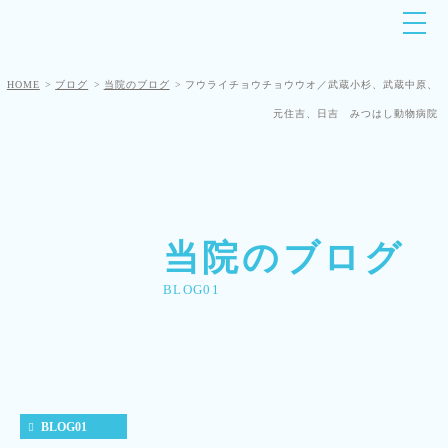
HOME
ブログ
当院のブログ
フウライチョウチョウウオ／武蔵小杉、武蔵中原、
元住吉、日吉 みつはし動物病院
当院のブログ
BLOG01
BLOG01