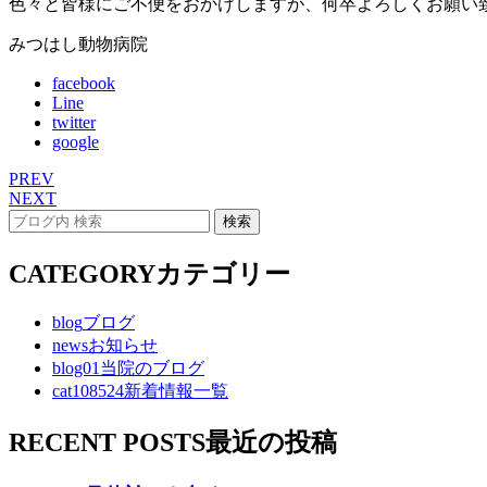
色々と皆様にご不便をおかけしますが、何卒よろしくお願い
みつはし動物病院
facebook
Line
twitter
google
PREV
NEXT
CATEGORY
カテゴリー
blog
ブログ
news
お知らせ
blog01
当院のブログ
cat108524
新着情報一覧
RECENT POSTS
最近の投稿