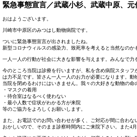
緊急事態宣言／武蔵小杉、武蔵中原、元
おはようございます。
川崎市中原区のみつはし動物病院です。
ついに緊急事態宣言が出されましたね。
新型コロナウィルスの感染力、致死率を考えると当然なのか
一人一人の行動が社会に大きな影響を与えます。みんなで力
今のところ当院は診療を行いますが、私を含め病院スタッフ
は力不足です。皆さん一人一人のお力が必要になります。動
当院を閉めるわけにはいきません。我々の大好きな動物の命
・マスクの着用
・待合室はなるべく使わない
・最小人数で症状がわかる方が来院
等のご協力をよろしくお願いします。
また、お電話でのお問い合わせが多く、ご対応が間に合わな
おかしいので、そのまま診察時間内にご来院下さい。また4